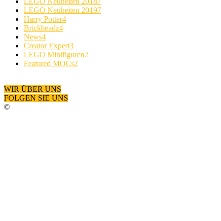
LEGO Neuheiten 2018
7
LEGO Neuheiten 2019
7
Harry Potter
4
Brickheadz
4
News
4
Creator Expert
3
LEGO Minifiguren
2
Featured MOCs
2
WIR ÜBER UNS
FOLGEN SIE UNS
©