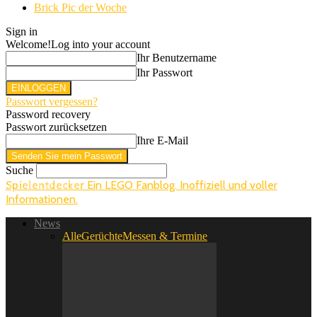
Brick Pic der Woche
Sign in
Welcome!
Log into your account
Ihr Benutzername
Ihr Passwort
Passwort vergessen?
Password recovery
Passwort zurücksetzen
Ihre E-Mail
Suche
Ein LEGO Fanblog. Inoffiziell und voller
Spielentdecker
Informationen.
News
Alle
Gerüchte
Messen & Termine