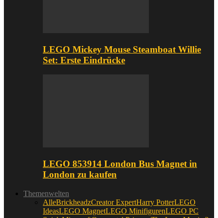
LEGO Mickey Mouse Steamboat Willie
Set: Erste Eindrücke
LEGO 853914 London Bus Magnet in
London zu kaufen
Themenwelten
Alle
Brickheadz
Creator Expert
Harry Potter
LEGO
Ideas
LEGO Magnet
LEGO Minifiguren
LEGO PC