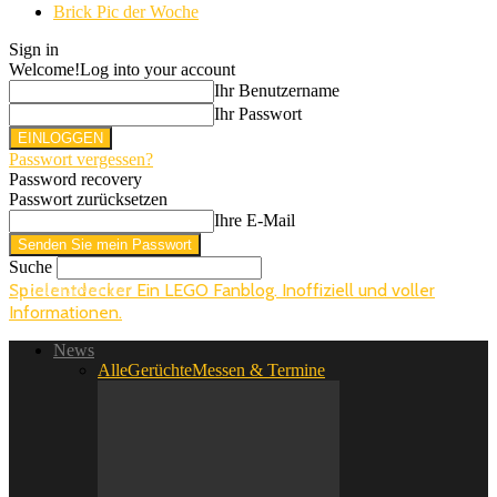
Brick Pic der Woche
Sign in
Welcome!
Log into your account
Ihr Benutzername
Ihr Passwort
Passwort vergessen?
Password recovery
Passwort zurücksetzen
Ihre E-Mail
Suche
Ein LEGO Fanblog. Inoffiziell und voller
Spielentdecker
Informationen.
News
Alle
Gerüchte
Messen & Termine