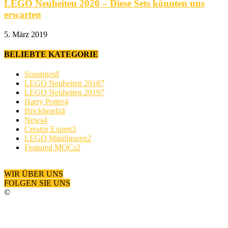
LEGO Neuheiten 2020 – Diese Sets könnten uns
erwarten
5. März 2019
BELIEBTE KATEGORIE
Sonstiges
8
LEGO Neuheiten 2018
7
LEGO Neuheiten 2019
7
Harry Potter
4
Brickheadz
4
News
4
Creator Expert
3
LEGO Minifiguren
2
Featured MOCs
2
WIR ÜBER UNS
FOLGEN SIE UNS
©