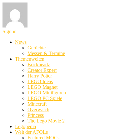
Sign in
News
Gerüchte
Messen & Termine
Themenwelten
Brickheadz
Creator Expert
Harry Potter
LEGO Ideas
LEGO Magnet
LEGO Minifiguren
LEGO PC Spiele
Minecraft
Overwatch
Princess
The Lego Movie 2
Legopedia
Welt der AFOLs
Featured MOCs