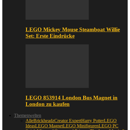
LEGO Mickey Mouse Steamboat Willie
Set: Erste Eindrücke
LEGO 853914 London Bus Magnet in
London zu kaufen
Themenwelten
Alle
Brickheadz
Creator Expert
Harry Potter
LEGO
Ideas
LEGO Magnet
LEGO Minifiguren
LEGO PC